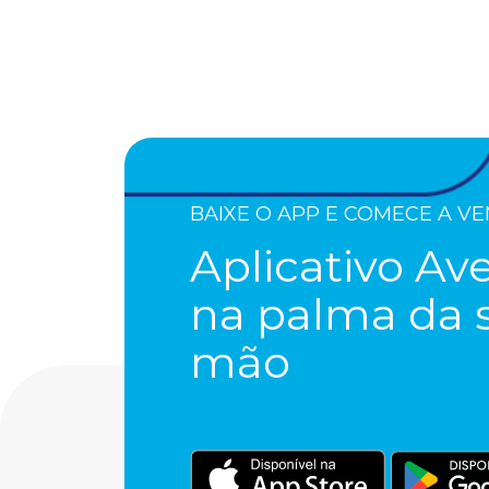
BAIXE O APP E COMECE A V
Aplicativo Av
na palma da 
mão