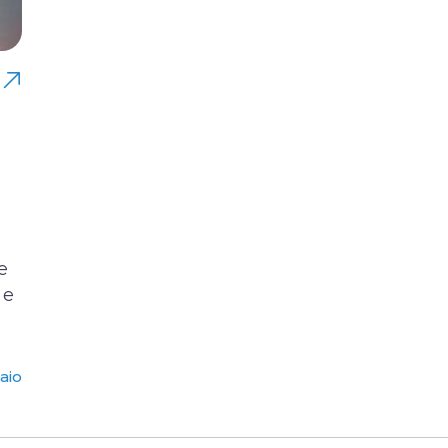
e
 e
aio