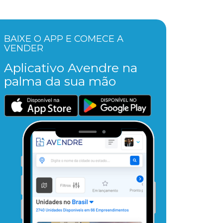
BAIXE O APP E COMECE A
VENDER
Aplicativo Avendre na
palma da sua mão