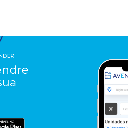
ENDER
endre
sua