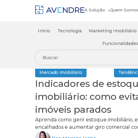
A Solução
Quem Somo
Início
Tecnologia
Marketing Imobiliário
Funcionalidade
Início
Mercado Imobiliário
Postagem Atual
Mercado Imobiliário
Tendênci
Indicadores de estoq
imobiliário: como evit
imóveis parados
Aprenda como gerir estoque imobiliário, e
encalhados e aumentar giro comercial co