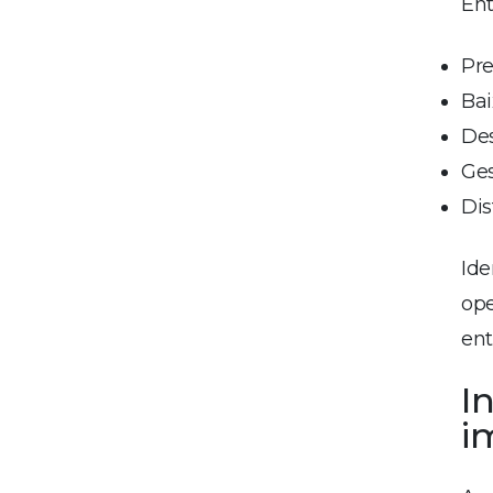
Ent
Pre
Ba
Des
Ges
Dis
Ide
ope
ent
I
i