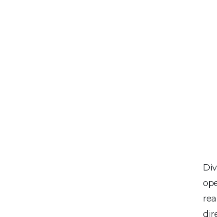
Div
ope
rea
di