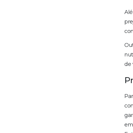
Alé
pre
com
Out
nut
de 
P
Par
com
gar
emp