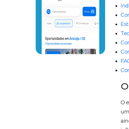
Ind
Com
Est
Tec
Com
Com
FAQ
Co
O
O e
uma
ain