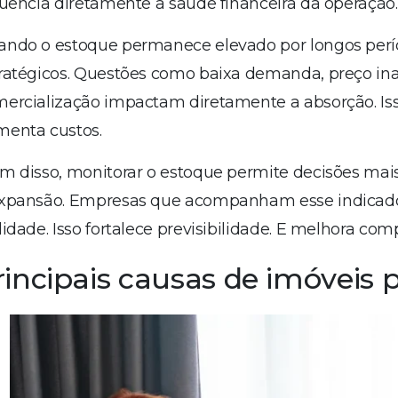
luencia diretamente a saúde financeira da operação
ndo o estoque permanece elevado por longos perío
ratégicos. Questões como baixa demanda, preço in
ercialização impactam diretamente a absorção. Is
menta custos.
m disso, monitorar o estoque permite decisões mai
expansão. Empresas que acompanham esse indicad
lidade. Isso fortalece previsibilidade. E melhora com
rincipais causas de imóveis