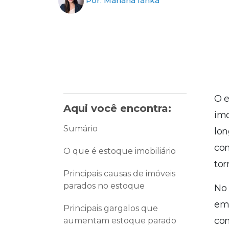
Por: Mariana Ianka
O e
Aqui você encontra:
imo
Sumário
lon
com
O que é estoque imobiliário
tor
Principais causas de imóveis
parados no estoque
No 
em 
Principais gargalos que
con
aumentam estoque parado