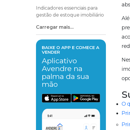
abs
Indicadores essenciais para
gestão de estoque imobiliário
Alé
Carregar mais...
pre
aco
red
BAIXE O APP E COMECE A
VENDER
Aplicativo
Nes
Avendre na
imó
palma da sua
opo
mão
S
O q
Pri
Pri