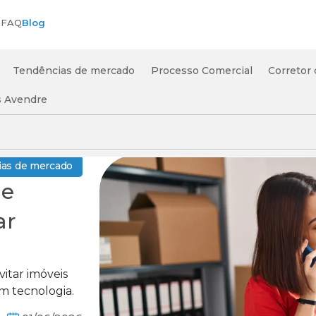
s
FAQ
Blog
Tendências de mercado
Processo Comercial
Corretor
s Avendre
as de mercado
ue
ar
vitar imóveis
m tecnologia.