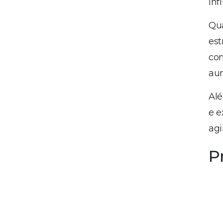
inf
Qua
est
com
au
Alé
e 
agi
P